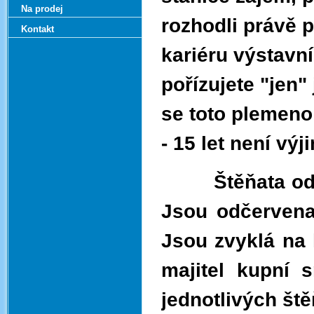
Na prodej
rozhodli právě 
Kontakt
kariéru výstavn
pořízujete "jen"
se toto plemen
- 15 let není vý
Štěňata od ná
Jsou odčervena
Jsou zvyklá na 
majitel kupní 
jednotlivých ště