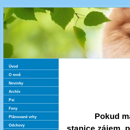
Úvod
O mně
Novinky
Archív
Psi
Feny
Pokud máte o
Plánované vrhy
Odchovy
stanice zájem, p