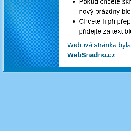
Pokud chcete skrý
nový prázdný blok
Chcete-li při pře
přidejte za text 
Webová stránka byla
WebSnadno.cz