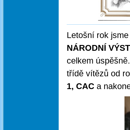
Letošní rok jsme
NÁRODNÍ VÝST
celkem úspěšně
třídě vítězů od 
1, CAC
a nakonec