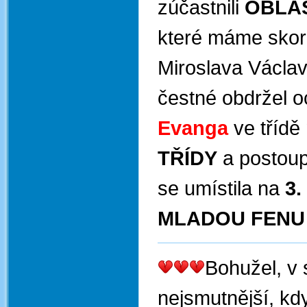
zúčastnili
OBLAS
které máme skor
Miroslava Václa
čestné obdržel 
Evanga
ve tříd
TŘÍDY
a postoup
se umístila na
3.
MLADOU FEN
Bohužel, v 
nejsmutnější, kdy