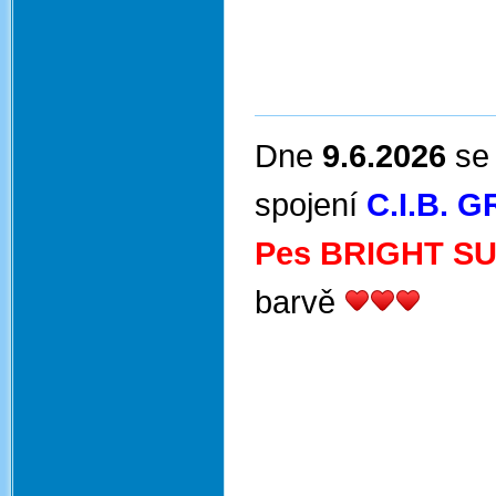
Dne
9.6.2026
se
spojení
C.I.B. 
Pes BRIGHT S
barvě