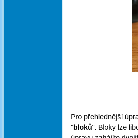
Pro přehlednější úpr
"
bloků
". Bloky lze li
úpravu zahájíte dvoji