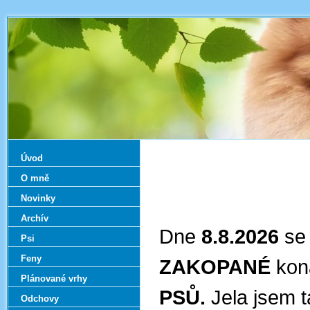
Úvod
O mně
Novinky
Archív
Dne
8.8.2026
se
Psi
Feny
ZAKOPANÉ
kon
Plánované vrhy
PSŮ.
Jela jsem 
Odchovy