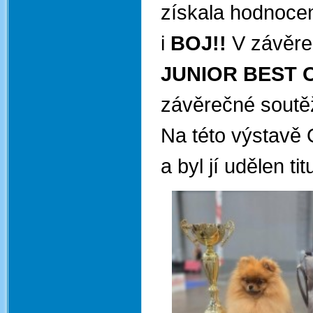
získala hodnoce
i
BOJ!!
V závěre
JUNIOR BEST 
závěrečné soutěž
Na této výstavě 
a byl jí udělen tit