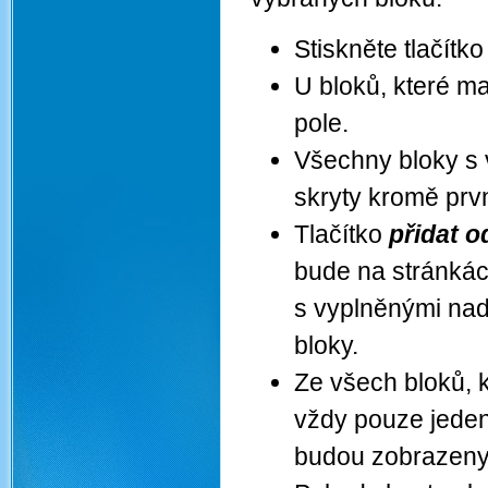
Stiskněte tlačítk
U bloků, které ma
pole.
Všechny bloky s 
skryty kromě prvn
Tlačítko
přidat 
bude na stránká
s vyplněnými nadp
bloky.
Ze všech bloků, k
vždy pouze jeden.
budou zobrazeny