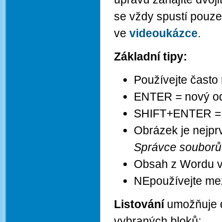
se vždy spustí pouze 
ve
videoukázce
.
Základní tipy:
Používejte často 
ENTER = nový od
SHIFT+ENTER = 
Obrázek je nejpr
Správce souborů
Obsah z Wordu v
NEpoužívejte mez
Listování
umožňuje d
vybraných bloků: