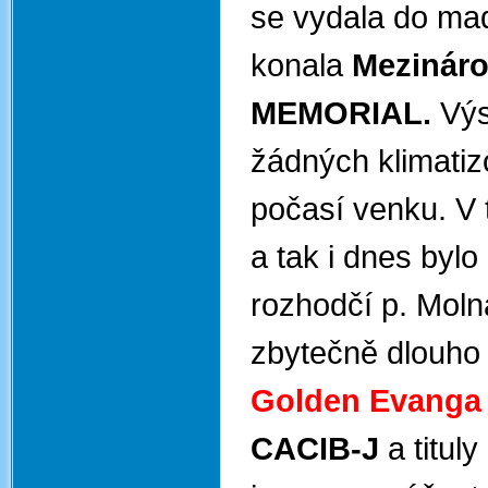
se vydala do m
konala
Mezinár
MEMORIAL.
Výs
žádných klimatiz
počasí venku. V 
a tak i dnes byl
rozhodčí p. Molná
zbytečně dlouho 
Golden Evang
CACIB-J
a tituly