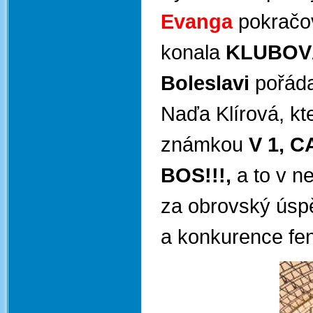
Evanga
pokračo
konala
KLUBOV
Boleslavi
pořád
Naďa Klírová, kte
známkou
V 1, 
BOS!!!,
a to v n
za obrovský úspě
a konkurence fen