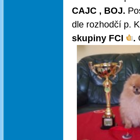
CAJC
, BOJ.
Pos
dle rozhodčí p. 
skupiny FCI
.