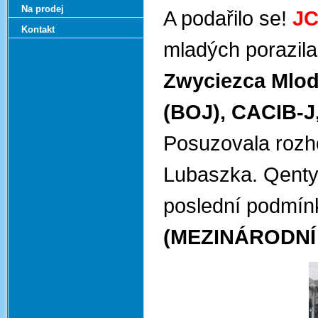
Na prodej
A podařilo se!
JC
Kontakt
mladých porazil
Zwyciezca Mlod
(BOJ), CACIB-J,
Posuzovala rozho
Lubaszka. Qenty 
poslední podmínk
(MEZINÁRODNÍ