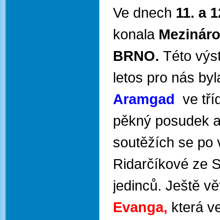
Ve dnech
11. a 
konala
Mezináro
BRNO.
Této výs
letos pro nás by
Aramgad
ve tří
pěkný posudek 
soutěžích se po 
Ridarčíkové ze S
jedinců. Ještě vě
Evanga,
která v