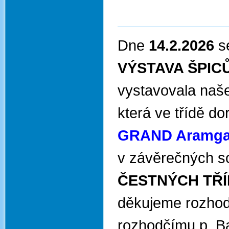
Dne
14.2.2026
s
VÝSTAVA ŠPIC
vystavovala naš
která ve třídě d
GRAND Aramg
v závěrečných so
ČESTNÝCH TŘÍ
děkujeme rozhod
rozhodčímu p. B